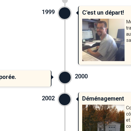
1999
C'est un départ!
Mo
tr
au
sa
2000
rporée.
2002
Déménagement
Co
cô
et
co